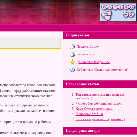
Опции статьи
Послать Другу
Распечатать
Добавить в Избранное
Добавить к 'Статьи для прочтения'
Популярные статьи
смену работает за токарным станком,
й гнется перед работающим станком.
Топ самых ласковых прозвищ для
масляные отпечатки своих пальцев.
любимых :)
7 Способов соблазнения мужчин
ло, а она в это время безмолвно
Kама Сутра с картинками
рабочими руками сжимаю ее в своих
Любовные SMS-ки
Книга сексуальных откровений :)
от и приходится прямо на рабочем
Популярные авторы
нимает практическое задание у новой