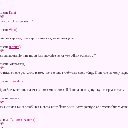
.
писан
Tana
)
 тем, что Питерская!!!!
писан
Женя
)
ько не верится, что курит лишь каждая пятнадцатая.
писан
anonum
)
aniya napomnilo mne moyu jizn. molodets avtor vse odin k odnomu :-)))
писан Александр)
очитал много раз. Дело в том, что я очень влюблен в свою тёщу. И ничего не могу подел
писан
Elmaddin
)
й раз.Здесь всё совподает с моими мнемиями. Я бросил свою девушку. тепер мне жалко
писан роман)
как женился так и влюбился в свою тещу.Даже очень часто ревную ее к тестю.Она у мен
аписан
Глазами_Ангела
)