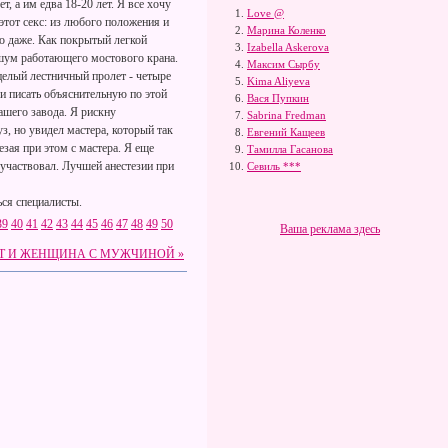
, а им едва 18-20 лет. Я все хочу
Love @
этот секс: из любого положения и
Марина Коленко
во даже. Как покрытый легкой
Izabella Askerova
 шум работающего мостового крана.
Максим Сырбу
целый лестничный пролет - четыре
Kima Aliyeva
ли писать объяснительную по этой
Вася Пупкин
ашего завода. Я рискну
Sabrina Fredman
уз, но увидел мастера, который так
Евгений Кащеев
лезая при этом с мастера. Я еще
Тамилла Гасанова
, участвовал. Лучшей анестезии при
Севиль ***
ся специалисты.
39
40
41
42
43
44
45
46
47
48
49
50
Ваша реклама здесь
АНТ И ЖЕНЩИНА С МУЖЧИНОЙ »