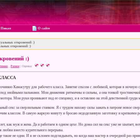
Пикап
О сайте
уальных откровений :)
льных откровений :)
кровений :)
тимно
,
Разное
|
Оценка:
КЛАССА
сочиняю Камасутру для рабочего класса. Занятие сексом с любимой, которая в ночную 
 под знойными пальмами. Мои движения ритмичны и сильны, а она тонкой тростиночко
мотора. Мои руки проникают под ее спецовку, и я оставляю на этой девственной груди 
ный секс за сверлильным станком. Я с трудом нахожу силы зажать в патроне новое свер
бочим классом. В самую жаркую минуту я бросаю недоделанную заготовку и крепкими 
т, как муж и жена. Да и работаем в одном цехе. Но дома сил на секс уже не хватает, в
я любви вместо курительного перерыва.
 такие не одни. И я не склонен подглядывать, но когда наш мастер в очередной раз при