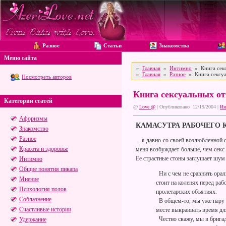
Разное
Статьи
Знакомства
Меню сайта
»
Главная
»
Интимно
» Книга секс
»
Главная
»
Разное
» Книга сексуа
Посмотреть авторов
Книга сексуальных от
Категории статей
@
Love @
| Опубликовано 12/19/2004 |
Ин
Афоризмы
КАМАСУТРА РАБОЧЕГО 
Знакомство
Разное
...я давно со своей возлюбленной 
Красота и здоровье
меня возбуждает больше, чем секс
Ее страстные стоны заглушает шум 
Интимно
Общие понятия пикапа
Ни с чем не сравнить ораль
Мнение
стоит на коленях перед ра
Психология полов
пролетарских объятиях.
Соблазнение
В общем-то, мы уже пару ле
Счастливые истории
месте выкраивать время дл
Честно скажу, мы в бригаде
Удержание