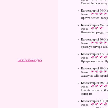
Сам на Лиговке живу..
Комментарий #4
(На
Оценка
Прочтя все это -горда
Комментарий #5
(На
Оценка
Похоже на правду, тол
Комментарий #6
(На
Оценка
opisaniye pervogo svid
Комментарий #7
(На
Оценка
Ваша реклама здесь
Прекрасная статья. Пр
Комментарий #8
(На
Оценка
захожу на сайт первы
Комментарий #9
(На
Оценка
Спасибо за статью.Я 
женщина.
Комментарий #10
(Н
Оценка