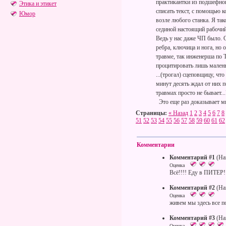
практикантки из подшефного
Этика и этикет
списать текст, с помощью 
Юмор
возле любого станка. Я так
сединой настоящий рабочий
Ведь у нас даже ЧП было. 
ребра, ключица и нога, но 
травме, так инженерша по Т
процитировать лишь маленьку
...(трогал) сцеповщицу, что
минут десять ждал от них п
травмах просто не бывает...
Это еще раз доказывает мн
Страницы:
« Назад
1
2
3
4
5
6
7
8
51
52
53
54
55
56
57
58
59
60
61
62
Комментарии
Комментарий #1
(Нап
Оценка
Всё!!!! Еду в ПИТЕР!
Комментарий #2
(На
Оценка
живем мы здесь все по
Комментарий #3
(На
Оценка