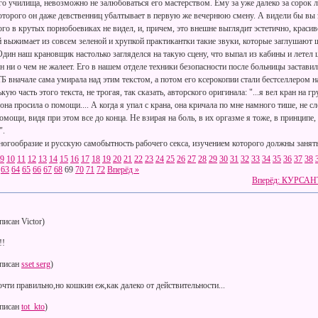
 училища, невозможно не залюбоваться его мастерством. Ему за уже далеко за сорок лет
которого он даже девственниц убалтывает в первую же вечернюю смену. А видели бы вы 
ого в крутых порнобоевиках не видел, и, причем, это внешне выглядит эстетично, краси
 выжимает из совсем зеленой и хрупкой практикантки такие звуки, которые заглушают
Один наш крановщик настолько загляделся на такую сцену, что выпал из кабины и летел 
он ни о чем не жалеет. Его в нашем отделе техники безопасности после больницы застави
Б вначале сама умирала над этим текстом, а потом его ксерокопии стали бестселлером н
ю часть этого текста, не трогая, так сказать, авторского оригинала: "...я вел кран на гр
 она просила о помощи.... А когда я упал с крана, она кричала по мне намного тише, не с
омощи, видя при этом все до конца. Не взирая на боль, в их оргазме я тоже, в принципе
".
огообразие и русскую самобытность рабочего секса, изучением которого должны занять
9
10
11
12
13
14
15
16
17
18
19
20
21
22
23
24
25
26
27
28
29
30
31
32
33
34
35
36
37
38
63
64
65
66
67
68
69
70
71
72
Вперёд »
Вперёд: КУРС
исан Victor)
!!
писан
sset serg
)
чти правильно,но кошкин еж,как далеко от действительности...
писан
tot_kto
)